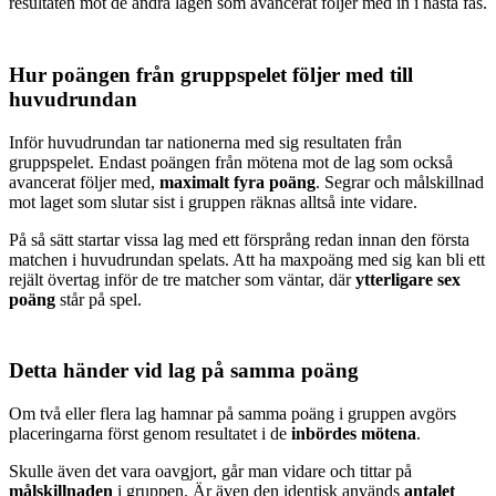
resultaten mot de andra lagen som avancerat följer med in i nästa fas.
Hur poängen från gruppspelet följer med till
huvudrundan
Inför huvudrundan tar nationerna med sig resultaten från
gruppspelet. Endast poängen från mötena mot de lag som också
avancerat följer med,
maximalt fyra poäng
. Segrar och målskillnad
mot laget som slutar sist i gruppen räknas alltså inte vidare.
På så sätt startar vissa lag med ett försprång redan innan den första
matchen i huvudrundan spelats. Att ha maxpoäng med sig kan bli ett
rejält övertag inför de tre matcher som väntar, där
ytterligare sex
poäng
står på spel.
Detta händer vid lag på samma poäng
Om två eller flera lag hamnar på samma poäng i gruppen avgörs
placeringarna först genom resultatet i de
inbördes mötena
.
Skulle även det vara oavgjort, går man vidare och tittar på
målskillnaden
i gruppen. Är även den identisk används
antalet