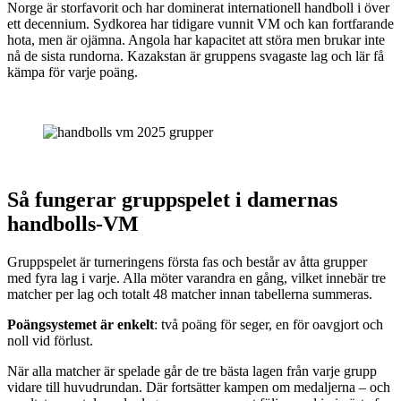
Norge är storfavorit och har dominerat internationell handboll i över
ett decennium. Sydkorea har tidigare vunnit VM och kan fortfarande
hota, men är ojämna. Angola har kapacitet att störa men brukar inte
nå de sista rundorna. Kazakstan är gruppens svagaste lag och lär få
kämpa för varje poäng.
Så fungerar gruppspelet i damernas
handbolls-VM
Gruppspelet är turneringens första fas och består av åtta grupper
med fyra lag i varje. Alla möter varandra en gång, vilket innebär tre
matcher per lag och totalt 48 matcher innan tabellerna summeras.
Poängsystemet är enkelt
: två poäng för seger, en för oavgjort och
noll vid förlust.
När alla matcher är spelade går de tre bästa lagen från varje grupp
vidare till huvudrundan. Där fortsätter kampen om medaljerna – och