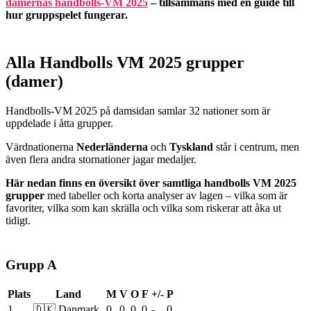
damernas handbolls-VM 2025
– tillsammans med en guide till
hur gruppspelet fungerar.
Alla Handbolls VM 2025 grupper
(damer)
Handbolls-VM 2025 på damsidan samlar 32 nationer som är
uppdelade i åtta grupper.
Värdnationerna
Nederländerna
och
Tyskland
står i centrum, men
även flera andra stornationer jagar medaljer.
Här nedan finns en översikt över samtliga handbolls VM 2025
grupper
med tabeller och korta analyser av lagen – vilka som är
favoriter, vilka som kan skrälla och vilka som riskerar att åka ut
tidigt.
Grupp A
Plats
Land
M
V
O
F
+/-
P
1
🇩🇰 Danmark
0
0
0
0
-
0