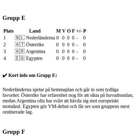
Grupp E
Plats
Land
M
V
O
F
+/-
P
1
🇳🇱 Nederländerna
0
0
0
0
-
0
2
🇦🇹 Österrike
0
0
0
0
-
0
3
🇦🇷 Argentina
0
0
0
0
-
0
4
🇪🇬 Egypten
0
0
0
0
-
0
✔️ Kort info om Grupp E:
Nederländerna spelar på hemmaplan och går in som tydliga
favoriter. Österrike har erfarenhet nog för att sikta på huvudrundan,
medan Argentina ofta har svårt att hävda sig mot europeiskt
motstånd. Egypten gör VM-debut och får ses som gruppens mest
orutinerade lag.
Grupp F