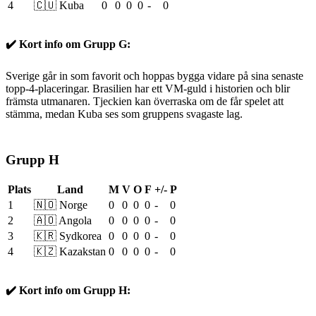
4
🇨🇺 Kuba
0
0
0
0
-
0
✔️ Kort info om Grupp G:
Sverige går in som favorit och hoppas bygga vidare på sina senaste
topp-4-placeringar. Brasilien har ett VM-guld i historien och blir
främsta utmanaren. Tjeckien kan överraska om de får spelet att
stämma, medan Kuba ses som gruppens svagaste lag.
Grupp H
Plats
Land
M
V
O
F
+/-
P
1
🇳🇴 Norge
0
0
0
0
-
0
2
🇦🇴 Angola
0
0
0
0
-
0
3
🇰🇷 Sydkorea
0
0
0
0
-
0
4
🇰🇿 Kazakstan
0
0
0
0
-
0
✔️ Kort info om Grupp H: