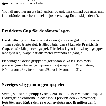
gjorda mål
som nästa kriterium.
Vid fall med fler än två lag jämförs poäng, målskillnad och antal mål
i de inbördes matcherna mellan just dessa lag för att skilja dem åt.
Presidents Cup för de sämsta lagen
För de åtta lag som hamnar sist i sina grupper är gulddrömmen över
– men spelet är inte slut. Istället väntar den så kallade
Presidents
Cup
, ett särskilt placeringsspel. Här delas lagen in i två nya grupper
med fyra lag i varje, där alla möter varandra en gång till.
Placeringen i dessa grupper avgör sedan vilka lag som möts i
placeringsmatcherna: gruppvinnarna gör upp om 25:e platsen,
tvåorna om 27:e, treorna om 29:e och fyrorna om 31:a.
Sveriges väg genom gruppspelet
Sveriges huserar i
grupp G
och deras handbolls VM matcher spelas
i Stuttgart. Svenskorna inleder mot
Tjeckien
den 27 november,
fortsätter med
Kuba
den 29:e och avslutas mot
Brasilien
den 1