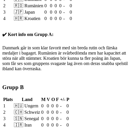
2
🇷🇴 Rumänien
0
0
0
0
-
0
3
🇯🇵 Japan
0
0
0
0
-
0
4
🇭🇷 Kroatien
0
0
0
0
-
0
✔️ Kort info om Grupp A:
Danmark går in som klar favorit med sin breda rutin och färska
medaljer i bagaget. Rumänien är svårbedömda men har kapacitet att
störa när allt stämmer. Kroatien bör kunna ta fler poäng än Japan,
som får ses som gruppens svagaste lag även om deras snabba spelstil
ibland kan överraska.
Grupp B
Plats
Land
M
V
O
F
+/-
P
1
🇭🇺 Ungern
0
0
0
0
-
0
2
🇨🇭 Schweiz
0
0
0
0
-
0
3
🇸🇳 Senegal
0
0
0
0
-
0
4
🇮🇷 Iran
0
0
0
0
-
0