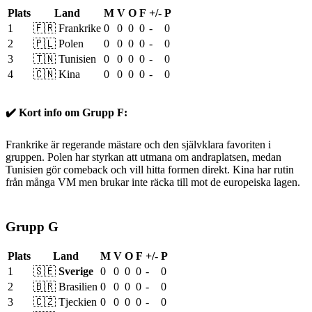
Plats
Land
M
V
O
F
+/-
P
1
🇫🇷 Frankrike
0
0
0
0
-
0
2
🇵🇱 Polen
0
0
0
0
-
0
3
🇹🇳 Tunisien
0
0
0
0
-
0
4
🇨🇳 Kina
0
0
0
0
-
0
✔️ Kort info om Grupp F:
Frankrike är regerande mästare och den självklara favoriten i
gruppen. Polen har styrkan att utmana om andraplatsen, medan
Tunisien gör comeback och vill hitta formen direkt. Kina har rutin
från många VM men brukar inte räcka till mot de europeiska lagen.
Grupp G
Plats
Land
M
V
O
F
+/-
P
1
🇸🇪
Sverige
0
0
0
0
-
0
2
🇧🇷 Brasilien
0
0
0
0
-
0
3
🇨🇿 Tjeckien
0
0
0
0
-
0