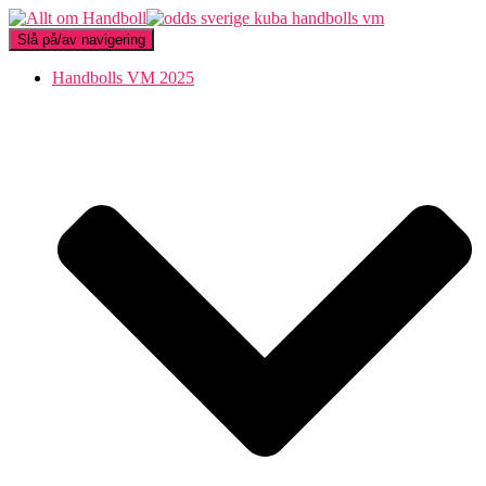
Slå på/av navigering
Handbolls VM 2025