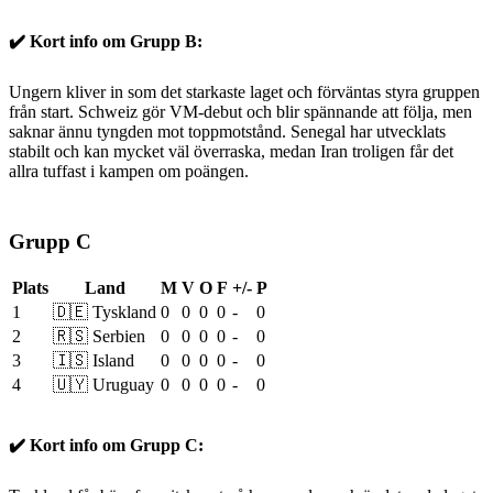
✔️ Kort info om Grupp B:
Ungern kliver in som det starkaste laget och förväntas styra gruppen
från start. Schweiz gör VM-debut och blir spännande att följa, men
saknar ännu tyngden mot toppmotstånd. Senegal har utvecklats
stabilt och kan mycket väl överraska, medan Iran troligen får det
allra tuffast i kampen om poängen.
Grupp C
Plats
Land
M
V
O
F
+/-
P
1
🇩🇪 Tyskland
0
0
0
0
-
0
2
🇷🇸 Serbien
0
0
0
0
-
0
3
🇮🇸 Island
0
0
0
0
-
0
4
🇺🇾 Uruguay
0
0
0
0
-
0
✔️ Kort info om Grupp C: