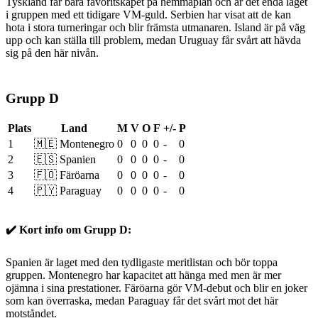
Tyskland får bära favoritskapet på hemmaplan och är det enda laget
i gruppen med ett tidigare VM-guld. Serbien har visat att de kan
hota i stora turneringar och blir främsta utmanaren. Island är på väg
upp och kan ställa till problem, medan Uruguay får svårt att hävda
sig på den här nivån.
Grupp D
Plats
Land
M
V
O
F
+/-
P
1
🇲🇪 Montenegro
0
0
0
0
-
0
2
🇪🇸 Spanien
0
0
0
0
-
0
3
🇫🇴 Färöarna
0
0
0
0
-
0
4
🇵🇾 Paraguay
0
0
0
0
-
0
✔️ Kort info om Grupp D:
Spanien är laget med den tydligaste meritlistan och bör toppa
gruppen. Montenegro har kapacitet att hänga med men är mer
ojämna i sina prestationer. Färöarna gör VM-debut och blir en joker
som kan överraska, medan Paraguay får det svårt mot det här
motståndet.