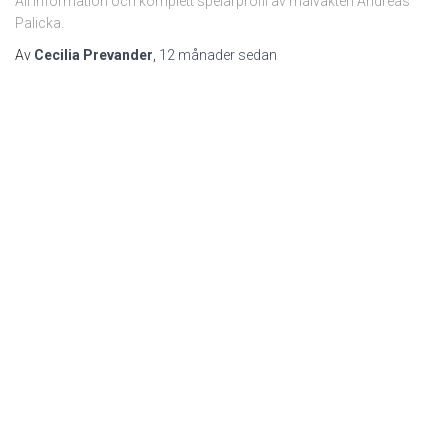
All information och komplett spelarprofil av målvakten Andreas
Palicka.
Av
Cecilia Prevander
,
12 månader
sedan