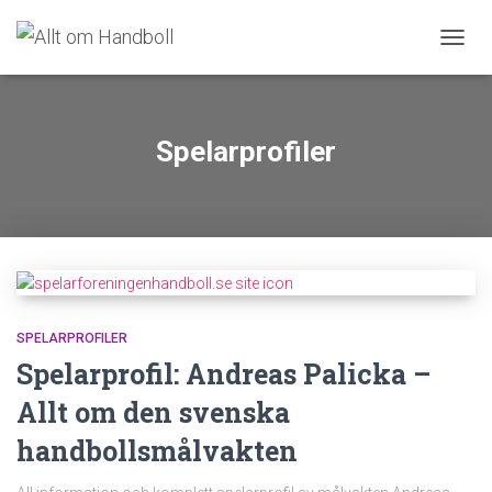
SLÅ
PÅ/AV
NAVIG
Spelarprofiler
SPELARPROFILER
Spelarprofil: Andreas Palicka –
Allt om den svenska
handbollsmålvakten