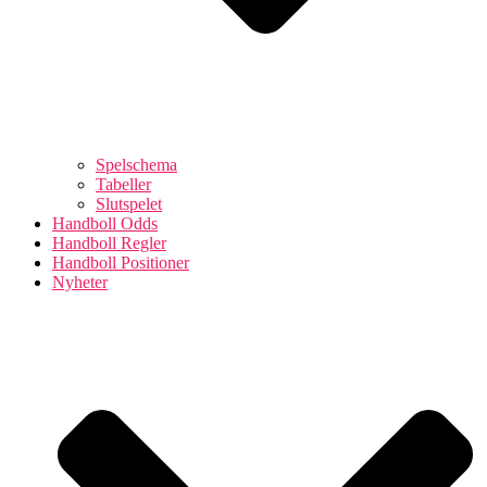
Spelschema
Tabeller
Slutspelet
Handboll Odds
Handboll Regler
Handboll Positioner
Nyheter