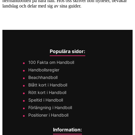
herrhandbollen på nära håll. Hos oss skriver hon nyheter, bevakar
landslag och delar med sig av sina guider.
Populära sidor:
100 Fakta om Handboll
Handbollsregler
Beachhandboll
Blått kort i Handboll
Rött kort i Handboll
Speltid i Handboll
Förlängning i Handboll
Positioner i Handboll
Information: