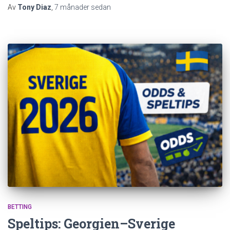
Av
Tony Diaz
,
7 månader
sedan
BETTING
Speltips: Georgien–Sverige