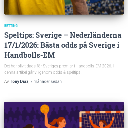
BETTING
Speltips: Sverige – Nederländerna
17/1/2026: Bästa odds på Sverige i
Handbolls-EM
Det har blivit dags för Sveriges premiär i Handbolls-EM 2026. I
denna artikel går vi igenom odds & speltips.
Av
Tony Diaz
,
7 månader
sedan