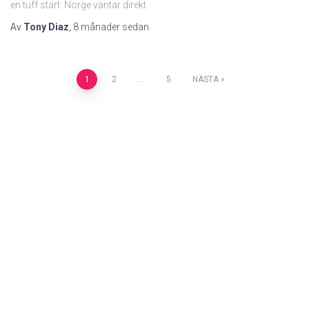
en tuff start: Norge väntar direkt.
Av
Tony Diaz
,
8 månader
sedan
Sidnumrering
1
2
…
5
NÄSTA
för
inlägg