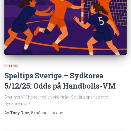
BETTING
Speltips Sverige – Sydkorea
5/12/25: Odds på Handbolls-VM
Sveriges VM hänger på en skör tråd. Se våra speltips mot
Sydkorea här!
Av
Tony Diaz
,
8 månader
sedan