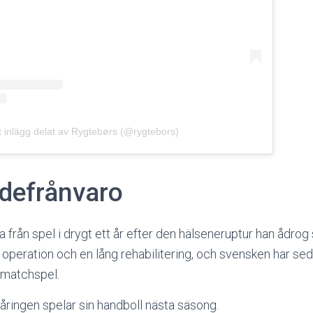
t inlägg delat av Rygtebørs (@rygtebors)
defrånvaro
a från spel i drygt ett år efter den hälseneruptur han ådrog s
 operation och en lång rehabilitering, och svensken har se
ll matchspel.
-åringen spelar sin handboll nästa säsong.