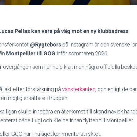
Lucas Pellas kan vara på väg mot en ny klubbadress
.
ransferkontot
@Rygtebors
på Instagram är den svenske la
rån
Montpellier
till
GOG
inför sommaren 2026.
 övergången som i princip klar, men några officiella beske
jakt efter förstärkning på
vänsterkanten
, och enligt de da
en möjlig ersättare i truppen.
nska ligan skulle innebära en återkomst till skandinavisk hand
nterat både Lugi och Kielce innan flytten till Montpellier.
eller GOG har i nuläget kommenterat ryktet.