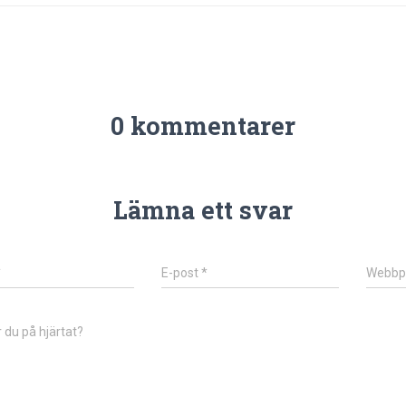
0 kommentarer
Lämna ett svar
*
E-post
*
Webbp
 du på hjärtat?