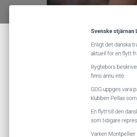
Svenske stjärnan
Enligt det danska t
aktuell för en flytt f
Rygtebors beskriver
finns ännu inte.
GOG uppges vara på 
klubben Pellas som 
En flytt till den da
som tidigare represe
Varken Montpellier 