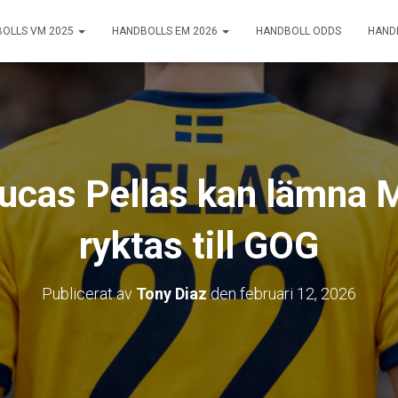
OLLS VM 2025
HANDBOLLS EM 2026
HANDBOLL ODDS
HAND
Lucas Pellas kan lämna M
ryktas till GOG
Publicerat av
Tony Diaz
den
februari 12, 2026