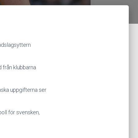
ndslagsyttern
d från klubbarna
nska uppgifterna ser
boll för svensken,