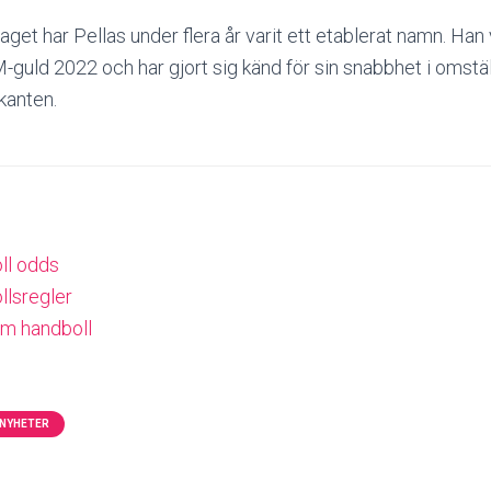
aget har Pellas under flera år varit ett etablerat namn. Han 
guld 2022 och har gjort sig känd för sin snabbhet i omstä
 kanten.
ll odds
llsregler
om handboll
NYHETER