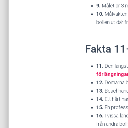
9.
Målet är 3 m
10.
Målvakten f
bollen ut därif
Fakta 11
11.
Den längst
förlängninga
12.
Domarna bär
13.
Beachhandb
14.
Ett hårt ha
15.
En professi
16.
I vissa län
från andra boll