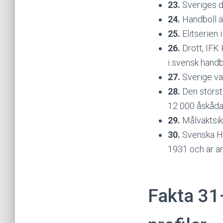
23.
Sveriges da
24.
Handboll ä
25.
Elitserien 
26.
Drott, IFK
i svensk handb
27.
Sverige va
28.
Den störst
12 000 åskåda
29.
Målvaktsik
30.
Svenska H
1931 och är an
Fakta 31–