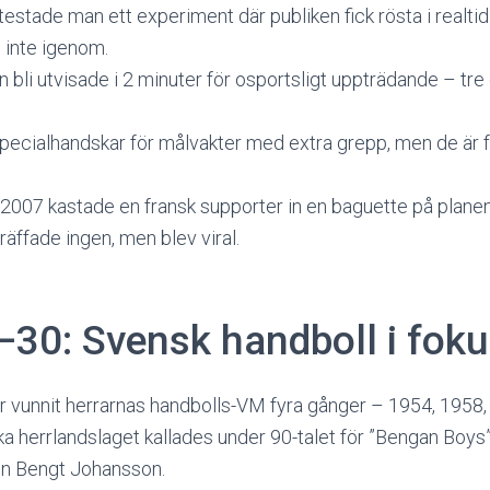
estade man ett experiment där publiken fick rösta i realti
 inte igenom.
 bli utvisade i 2 minuter för osportsligt uppträdande – tre
pecialhandskar för målvakter med extra grepp, men de är för
007 kastade en fransk supporter in en baguette på planen
räffade ingen, men blev viral.
–30: Svensk handboll i fok
r vunnit herrarnas handbolls-VM fyra gånger – 1954, 1958
 herrlandslaget kallades under 90-talet för ”Bengan Boys”
n Bengt Johansson.