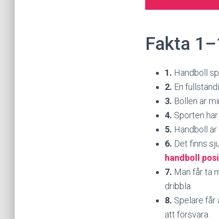
Fakta 1–
1.
Handboll spe
2.
En fullständ
3.
Bollen är mi
4.
Sporten har
5.
Handboll är 
6.
Det finns sju
handboll posi
7.
Man får ta m
dribbla.
8.
Spelare får
att försvara.