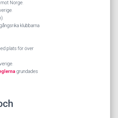
t mot Norge.
verige.
).
mgångsrika klubbarna
ed plats för över
erige.
eglerna
grundades
 och