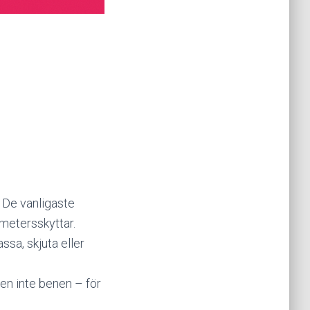
. De vanligaste
ometersskyttar.
sa, skjuta eller
en inte benen – för