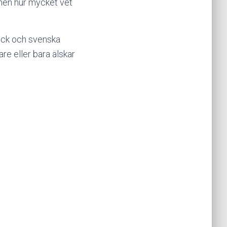
 men hur mycket vet
lick och svenska
are eller bara älskar