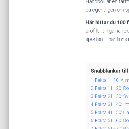
Handboll är en fart
du egentligen om sp
Här hittar du 100
profiler till galna 
sporten – här finns 
Snabblänkar till
1
Fakta 1–10: All
2
Fakta 11–20: Rol
3
Fakta 21–30: Sv
4
Fakta 31–40: Int
5
Fakta 41–50: Han
6
Fakta 51–60: Do
7
Fakta 61–70: B