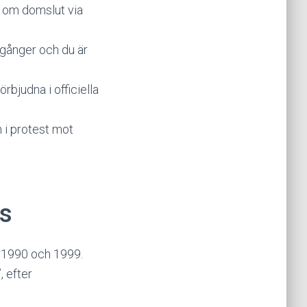
d om domslut via
 gånger och du är
bjudna i officiella
 i protest mot
us
, 1990 och 1999.
, efter