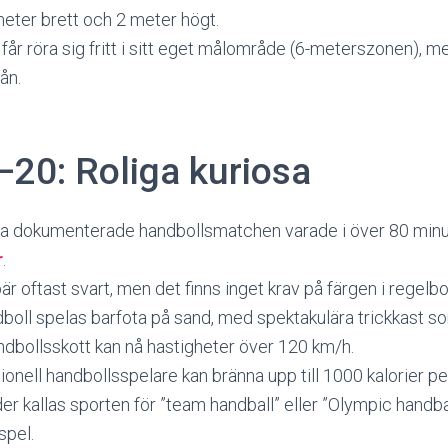
eter brett och 2 meter högt.
år röra sig fritt i sitt eget målområde (6-meterszonen), m
rån.
–20: Roliga kuriosa
a dokumenterade handbollsmatchen varade i över 80 minute
r
.
 oftast svart, men det finns inget krav på färgen i regelb
oll spelas barfota på sand, med spektakulära trickkast so
ndbollsskott kan nå hastigheter över 120 km/h.
onell handbollsspelare kan bränna upp till 1000 kalorier p
der kallas sporten för ”team handball” eller ”Olympic handball
spel.