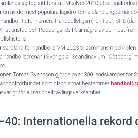
mlandslag tog sitt första EM-silver 2010 efter finalförlus
r en av de mest populära lagidrotterna bland ungdomar i S
i handboll heter numera Handbollsligan (herr) och SHE (dam
 Kristianstad och Redbergslids IK är några av de mest fra
ollshistoria.
r värdland för handbolls-VM 2023 tillsammans med Polen.
a handbollsarenan i Sverige är Scandinavium i Göteborg, m
re.
onen Tomas Svensson gjorde över 300 landskamper för Sv
andbollförbundet som bland annat bestämmer
handboll r
svarigt för all nationell tävlingsverksamhet.
40: Internationella rekord