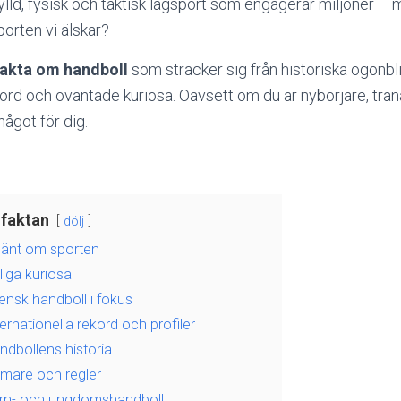
fylld, fysisk och taktisk lagsport som engagerar miljoner –
orten vi älskar?
 fakta om handboll
som sträcker sig från historiska ögonb
rekord och oväntade kuriosa. Oavsett om du är nybörjare, trän
något för dig.
 faktan
dölj
mänt om sporten
iga kuriosa
ensk handboll i fokus
ernationella rekord och profiler
dbollens historia
mare och regler
arn- och ungdomshandboll