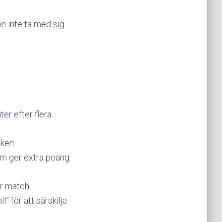
en inte ta med sig
r efter flera
oken.
m ger extra poäng.
er match.
” för att särskilja