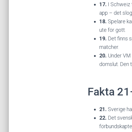
17.
I Schweiz t
app – det slog
18.
Spelare kan
ute för gott.
19.
Det finns s
matcher.
20.
Under VM 2
domslut. Den t
Fakta 21
21.
Sverige ha
22.
Det svenska
förbundskapte