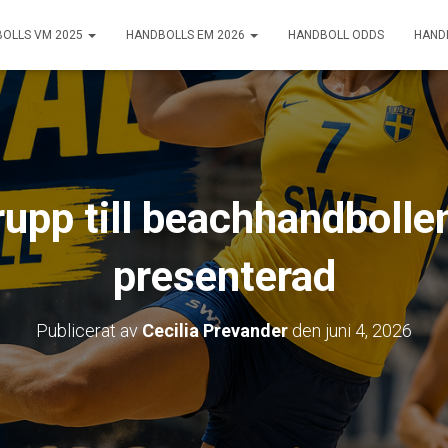
OLLS VM 2025
HANDBOLLS EM 2026
HANDBOLL ODDS
HAND
rupp till beachhandboll
presenterad
Publicerat av
Cecilia Prevander
den
juni 4, 2026