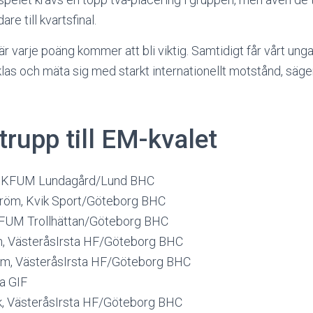
re till kvartsfinal.
r varje poäng kommer att bli viktig. Samtidigt får vårt unga
klas och mäta sig med starkt internationellt motstånd, säg
trupp till EM-kvalet
n, KFUM Lundagård/Lund BHC
röm, Kvik Sport/Göteborg BHC
 KFUM Trollhättan/Göteborg BHC
n, VästeråsIrsta HF/Göteborg BHC
lm, VästeråsIrsta HF/Göteborg BHC
ta GIF
, VästeråsIrsta HF/Göteborg BHC