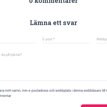
0 kommentarer
Lämna ett svar
*
E-post
*
Webbp
 du på hjärtat?
ra mitt namn, min e-postadress och webbplats i denna webbläsare till n
mentar.