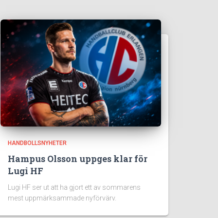
HANDBOLLSNYHETER
Hampus Olsson uppges klar för
Lugi HF
Lugi HF ser ut att ha gjort ett av sommarens
mest uppmärksammade nyförvärv.