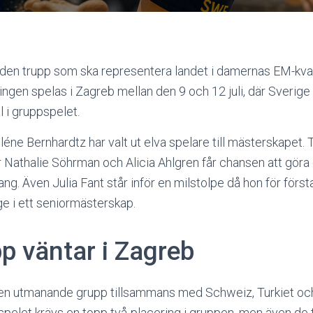
t den trupp som ska representera landet i damernas EM-kva
ngen spelas i Zagreb mellan den 9 och 12 juli, där Sverige
l i gruppspelet.
ne Bernhardtz har valt ut elva spelare till mästerskapet. 
r Nathalie Söhrman och Alicia Ahlgren får chansen att göra 
. Även Julia Fant står inför en milstolpe då hon för förs
e i ett seniormästerskap.
p väntar i Zagreb
en utmanande grupp tillsammans med Schweiz, Turkiet och 
lutspelet krävs en topp två-placering i gruppen, men även de