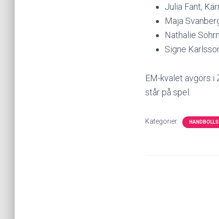
Julia Fant, K
Maja Svanberg
Nathalie Söhr
Signe Karlsso
EM-kvalet avgörs i
står på spel.
Kategorier:
HANDBOLLS