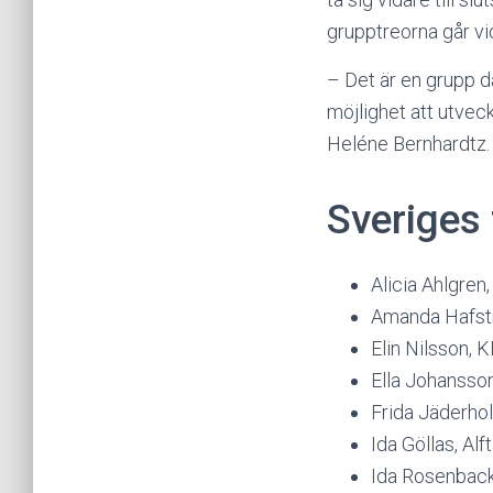
grupptreorna går vida
– Det är en grupp dä
möjlighet att utvec
Heléne Bernhardtz.
Sveriges 
Alicia Ahlgre
Amanda Hafst
Elin Nilsson,
Ella Johansso
Frida Jäderho
Ida Göllas, Alf
Ida Rosenback