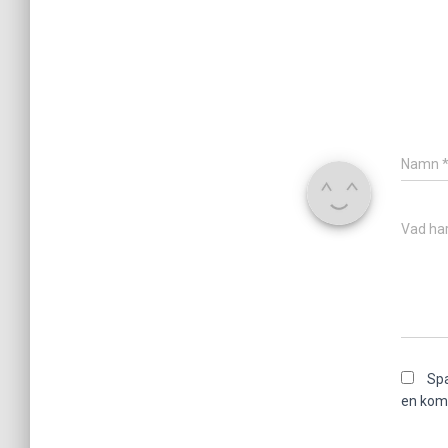
Namn
Vad har
Spa
en kom