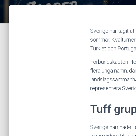
Sverige har tagit u
sommar. Kvalturneri
Turkiet och Portuga
Förbundskapten Helé
flera unga namn, dä
landslagssammanhang
representera Sverig
Tuff grup
Sverige hamnade i 
ta sig vidare till s