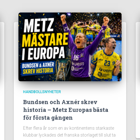
HANDBOLLSNYHETER
Bundsen och Axnér skrev
historia – Metz Europas bästa
för första gången
Efter flera år som en av kontinentens starkaste
klubbar lyckades det franska storlaget till slut ta