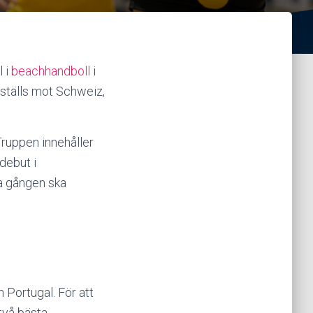
l i
beachhandboll
i
 ställs mot Schweiz,
Truppen innehåller
debut i
ta gången ska
Portugal. För att
 två bästa