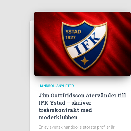
HANDBOLLSNYHETER
Jim Gottfridsson återvänder till
IFK Ystad – skriver
treårskontrakt med
moderklubben
En av svensk handbolls största profiler är