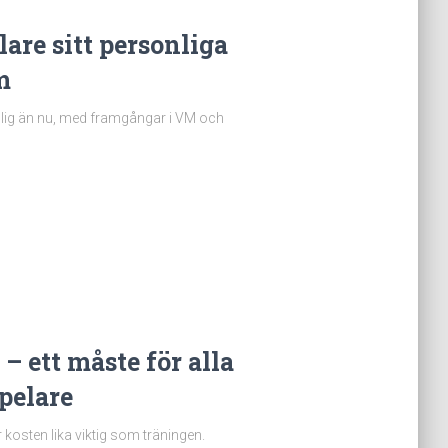
are sitt personliga
m
nlig än nu, med framgångar i VM och
– ett måste för alla
pelare
 kosten lika viktig som träningen.