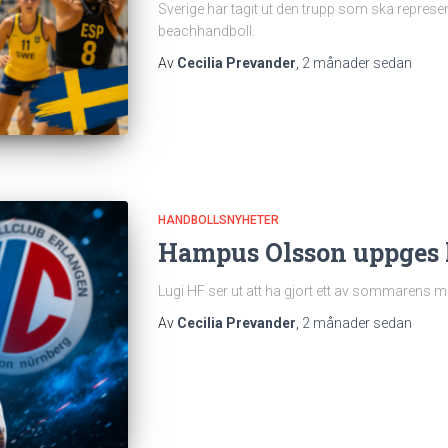
Sverige har tagit ut den trupp som ska represe
beachhandboll.
Av
Cecilia Prevander
,
2 månader
sedan
HANDBOLLSNYHETER
Hampus Olsson uppges k
Lugi HF ser ut att ha gjort ett av sommaren
Av
Cecilia Prevander
,
2 månader
sedan