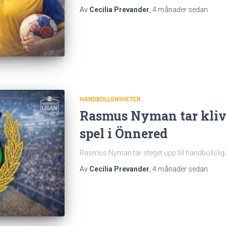
Av
Cecilia Prevander
,
4 månader
sedan
HANDBOLLSNYHETER
Rasmus Nyman tar klive
spel i Önnered
Rasmus Nyman tar steget upp till handbollsliga
Av
Cecilia Prevander
,
4 månader
sedan