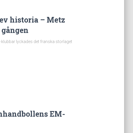
v historia – Metz
a gången
e klubbar lyckades det franska storlaget
achhandbollens EM-