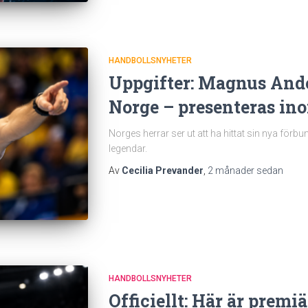
HANDBOLLSNYHETER
Uppgifter: Magnus Ande
Norge – presenteras in
Norges herrar ser ut att ha hittat sin nya förb
legendar.
Av
Cecilia Prevander
,
2 månader
sedan
HANDBOLLSNYHETER
Officiellt: Här är prem