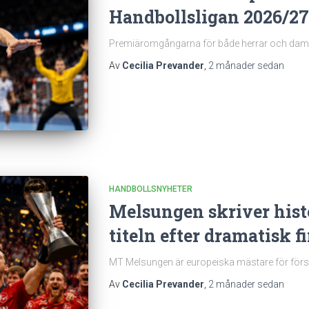
Handbollsligan 2026/27
Premiäromgångarna för både herrar och damer 
Av
Cecilia Prevander
,
2 månader
sedan
HANDBOLLSNYHETER
Melsungen skriver histo
titeln efter dramatisk f
MT Melsungen är europeiska mästare för först
Av
Cecilia Prevander
,
2 månader
sedan