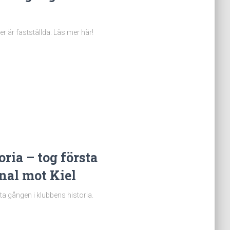
är fastställda. Läs mer här!
ria – tog första
inal mot Kiel
a gången i klubbens historia.