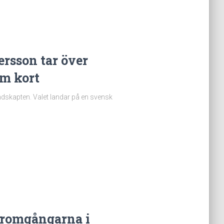
rsson tar över
om kort
undskapten. Valet landar på en svensk
iäromgångarna i