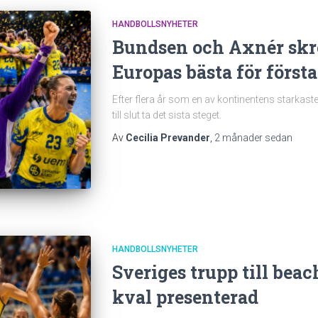
HANDBOLLSNYHETER
Bundsen och Axnér skre
Europas bästa för först
Efter flera år som en av kontinentens starkast
till slut ta det sista steget.
Av
Cecilia Prevander
,
2 månader
sedan
HANDBOLLSNYHETER
Sveriges trupp till be
kval presenterad