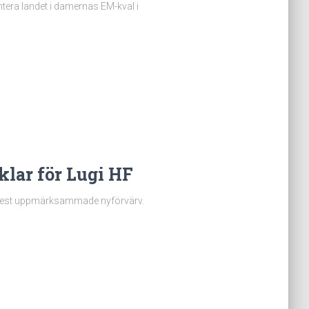
ntera landet i damernas EM-kval i
lar för Lugi HF
s mest uppmärksammade nyförvärv.