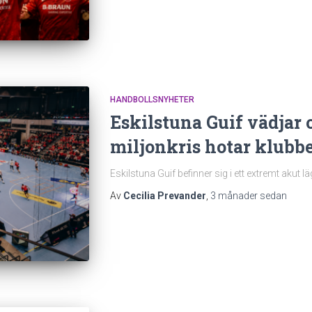
HANDBOLLSNYHETER
Eskilstuna Guif vädjar 
miljonkris hotar klubb
Eskilstuna Guif befinner sig i ett extremt akut 
Av
Cecilia Prevander
,
3 månader
sedan