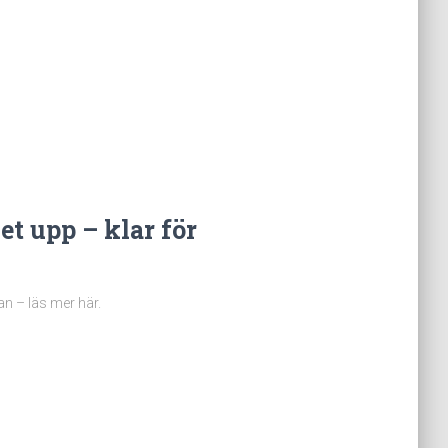
t upp – klar för
n – läs mer här.