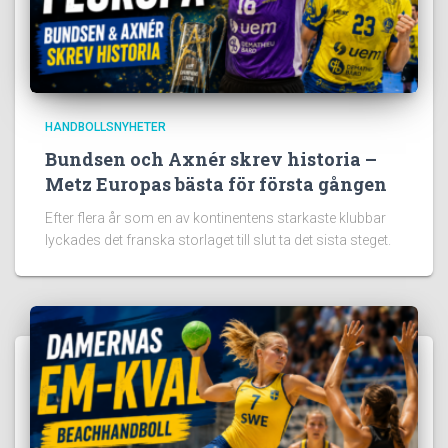
HANDBOLLSNYHETER
Bundsen och Axnér skrev historia –
Metz Europas bästa för första gången
Efter flera år som en av kontinentens starkaste klubbar
lyckades det franska storlaget till slut ta det sista steget.