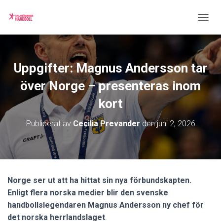
S
L
Å
P
Å
Uppgifter: Magnus Andersson tar
/
A
över Norge – presenteras inom
V
N
kort
A
V
Publicerat av
Cecilia Prevander
den
juni 2, 2026
I
G
E
R
I
N
Norge ser ut att ha hittat sin nya förbundskapten.
G
Enligt flera norska medier blir den svenske
handbollslegendaren Magnus Andersson ny chef för
det norska herrlandslaget
.