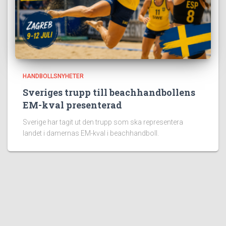
HANDBOLLSNYHETER
Sveriges trupp till beachhandbollens
EM-kval presenterad
Sverige har tagit ut den trupp som ska representera
landet i damernas EM-kval i beachhandboll.
Populära sidor:
100 Fakta om Handboll