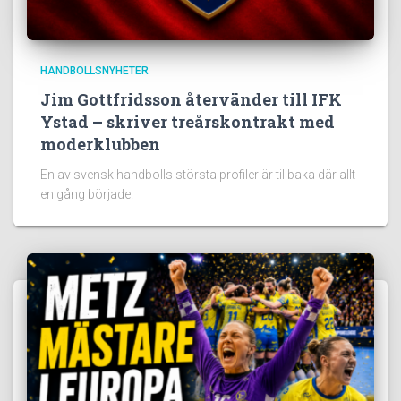
HANDBOLLSNYHETER
Jim Gottfridsson återvänder till IFK
Ystad – skriver treårskontrakt med
moderklubben
En av svensk handbolls största profiler är tillbaka där allt
en gång började.