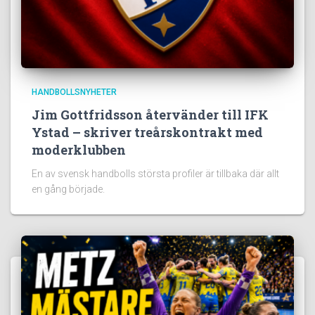
HANDBOLLSNYHETER
Jim Gottfridsson återvänder till IFK
Ystad – skriver treårskontrakt med
moderklubben
En av svensk handbolls största profiler är tillbaka där allt
en gång började.