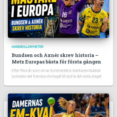
HANDBOLLSNYHETER
Bundsen och Axnér skrev historia –
Metz Europas bästa för första gången
Efter flera år som en av kontinentens starkaste klubbar
lyckades det franska storlaget till slut ta det sista steget.