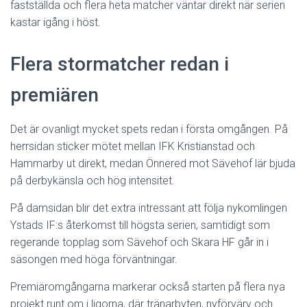
fastställda och flera heta matcher väntar direkt när serien
kastar igång i höst.
Flera stormatcher redan i
premiären
Det är ovanligt mycket spets redan i första omgången. På
herrsidan sticker mötet mellan IFK Kristianstad och
Hammarby ut direkt, medan Önnered mot Sävehof lär bjuda
på derbykänsla och hög intensitet.
På damsidan blir det extra intressant att följa nykomlingen
Ystads IF:s återkomst till högsta serien, samtidigt som
regerande topplag som Sävehof och Skara HF går in i
säsongen med höga förväntningar.
Premiäromgångarna markerar också starten på flera nya
projekt runt om i ligorna, där tränarbyten, nyförvärv och