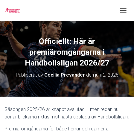
S
L
Å
P
Å
Officiellt: Här är
/
A
premiäromgångarna i
V
N
Handbollsligan 2026/27
A
V
Publicerat av
Cecilia Prevander
den
juni 2, 2026
I
G
E
R
I
N
Säsongen 2025/26 är knappt avslutad – men redan nu
G
börjar blickarna riktas mot nästa upplaga av Handbollsligan.
Premiäromgångarna för både herrar och damer är