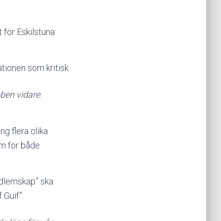
 för Eskilstuna
ationen som kritisk.
ben vidare.
g flera olika
am för både
edlemskap” ska
 Guif”.