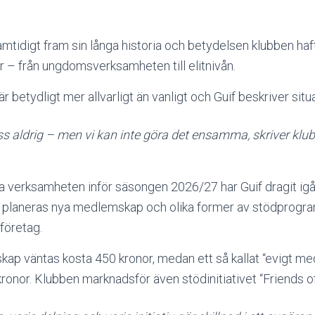
amtidigt fram sin långa historia och betydelsen klubben haft
 – från ungdomsverksamheten till elitnivån.
är betydligt mer allvarligt än vanligt och Guif beskriver situ
ss aldrig – men vi kan inte göra det ensamma, skriver klub
ra verksamheten inför säsongen 2026/27 har Guif dragit igån
nat planeras nya medlemskap och olika former av stödprogr
företag.
kap väntas kosta 450 kronor, medan ett så kallat “evigt m
ronor. Klubben marknadsför även stödinitiativet “Friends of