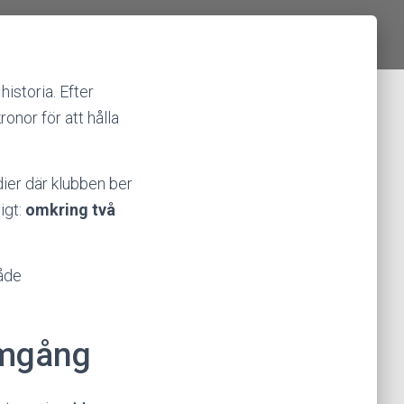
historia. Efter
onor för att hålla
ier där klubben ber
igt:
omkring två
både
amgång