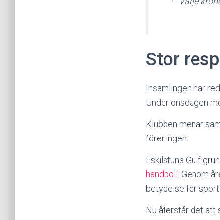
– Varje krona
Stor resp
Insamlingen har red
Under onsdagen med
Klubben menar samtid
föreningen.
Eskilstuna Guif gru
handboll
. Genom åre
betydelse för sport
Nu återstår det att