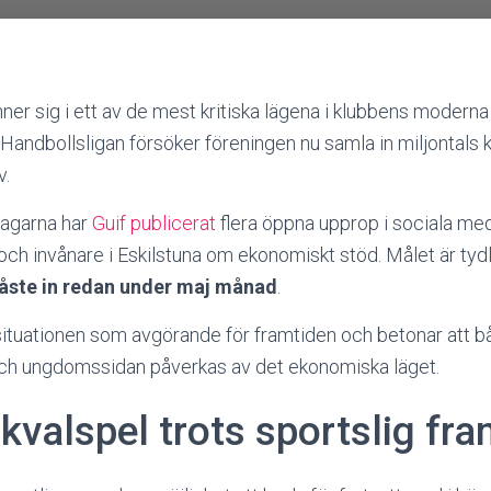
nner sig i ett av de mest kritiska lägena i klubbens moderna 
andbollsligan försöker föreningen nu samla in miljontals kr
v.
dagarna har
Guif publicerat
flera öppna upprop i sociala med
 och invånare i Eskilstuna om ekonomiskt stöd. Målet är tydl
åste in redan under maj månad
.
situationen som avgörande för framtiden och betonar att 
ch ungdomssidan påverkas av det ekonomiska läget.
kvalspel trots sportslig fr