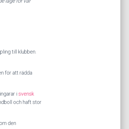
de läge för vår
ing till klubben.
en för att rädda
ingarar i
svensk
dboll och haft stor
enom den