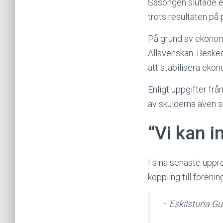
Säsongen slutade eg
trots resultaten på 
På grund av ekonomis
Allsvenskan. Beskede
att stabilisera ekon
Enligt uppgifter frå
av skulderna även s
“Vi kan i
I sina senaste uppr
koppling till förenin
– Eskilstuna Gui