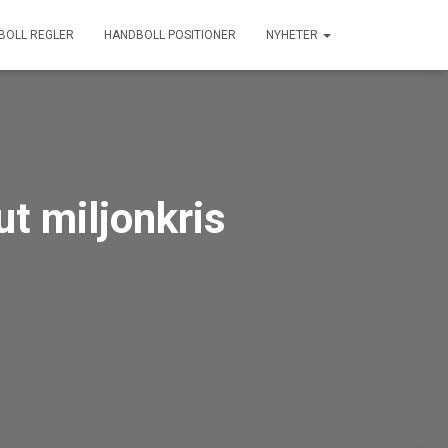
BOLL REGLER
HANDBOLL POSITIONER
NYHETER
ut miljonkris