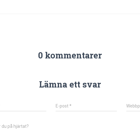
0 kommentarer
Lämna ett svar
*
E-post
*
Webbp
 du på hjärtat?