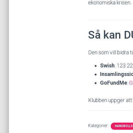
ekonomiska krisen.
Så kan DU
Den som vill bidra t
Swish
: 123 2
Insamlingssi
GoFundMe
:
G
Klubben uppger att 
Kategorier:
HANDBOLLS