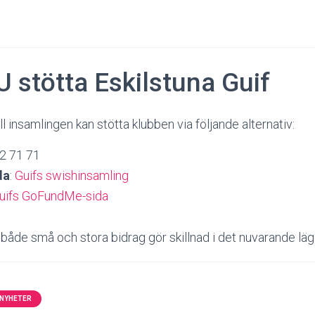
 stötta Eskilstuna Guif
ill insamlingen kan stötta klubben via följande alternativ:
22 71 71
da
:
Guifs swishinsamling
uifs GoFundMe-sida
både små och stora bidrag gör skillnad i det nuvarande läg
NYHETER