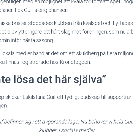
entligen med en möjlighet att kvala för fortsatt spel i hög
planen fick Guif aldrig chansen.
ka brister stoppades klubben från kvalspel och flyttades is
t blev ytterligare ett hårt slag mot föreningen, som nu arb
omin inför nästa säsong.
n lokala medier handlar det om ett skuldberg på flera miljone
ka finnas registrerade hos Kronofogden.
nte lösa det här själva”
op skickar Eskilstuna Guif ett tydligt budskap till supportr
gen.
f befinner sig i ett avgörande läge. Nu behöver vi hela Guif
klubben i sociala medier.