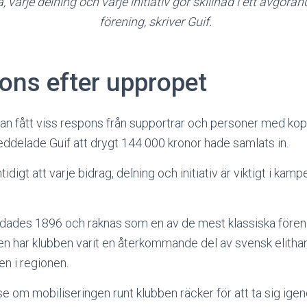
, varje delning och varje initiativ gör skillnad i ett avgöran
förening, skriver Guif.
ons efter uppropet
an fått viss respons från supportrar och personer med koppl
delade Guif att drygt 144 000 kronor hade samlats in.
igt att varje bidrag, delning och initiativ är viktigt i kamp
ndades 1896 och räknas som en av de mest klassiska fören
n har klubben varit en återkommande del av svensk elit­han
en i regionen.
 se om mobiliseringen runt klubben räcker för att ta sig ig