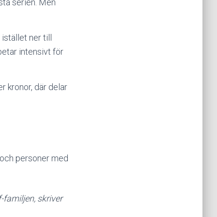
sta serien. Men
tället ner till
etar intensivt för
r kronor, där delar
ar och personer med
-familjen, skriver