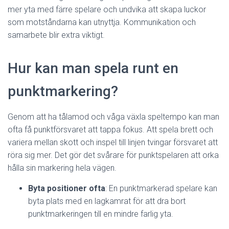
mer yta med färre spelare och undvika att skapa luckor
som motståndarna kan utnyttja. Kommunikation och
samarbete blir extra viktigt.
Hur kan man spela runt en
punktmarkering?
Genom att ha tålamod och våga växla speltempo kan man
ofta få punktförsvaret att tappa fokus. Att spela brett och
variera mellan skott och inspel till linjen tvingar försvaret att
röra sig mer. Det gör det svårare för punktspelaren att orka
hålla sin markering hela vägen.
Byta positioner ofta
: En punktmarkerad spelare kan
byta plats med en lagkamrat för att dra bort
punktmarkeringen till en mindre farlig yta.