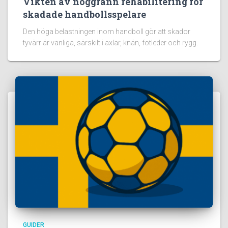
Vikten av noggrann rehabilitering för
skadade handbollsspelare
Den höga belastningen inom handboll gör att skador
tyvärr är vanliga, särskilt i axlar, knän, fotleder och rygg.
GUIDER