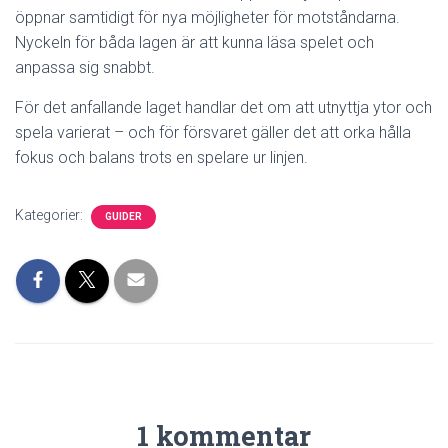
öppnar samtidigt för nya möjligheter för motståndarna.
Nyckeln för båda lagen är att kunna läsa spelet och
anpassa sig snabbt.
För det anfallande laget handlar det om att utnyttja ytor och
spela varierat – och för försvaret gäller det att orka hålla
fokus och balans trots en spelare ur linjen.
Kategorier:
GUIDER
1 kommentar