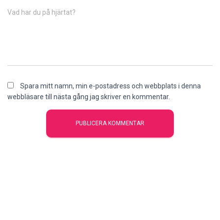
Vad har du på hjärtat?
Spara mitt namn, min e-postadress och webbplats i denna
webbläsare till nästa gång jag skriver en kommentar.