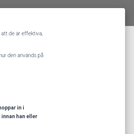
att de är effektiva,
h hur den används på
oppar in i
 innan han eller