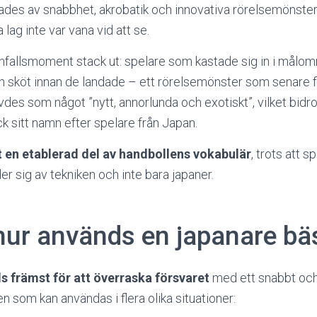
nades av snabbhet, akrobatik och innovativa rörelsemönste
lag inte var vana vid att se.
 anfallsmoment stack ut: spelare som kastade sig in i målo
och sköt innan de landade – ett rörelsemönster som senare
des som något ”nytt, annorlunda och exotiskt”, vilket bidrog 
k sitt namn efter spelare från Japan.
t en etablerad del av handbollens vokabulär
, trots att s
r sig av tekniken och inte bara japaner.
hur används en japanare bä
s främst för att överraska försvaret
med ett snabbt och 
en som kan användas i flera olika situationer: