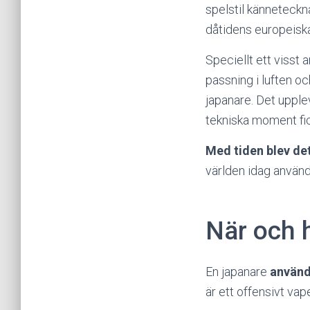
spelstil känneteck
dåtidens europeiska 
Speciellt ett visst
passning i luften 
japanare. Det upplev
tekniska moment fic
Med tiden blev de
världen idag använde
När och 
En japanare
använd
är ett offensivt vap