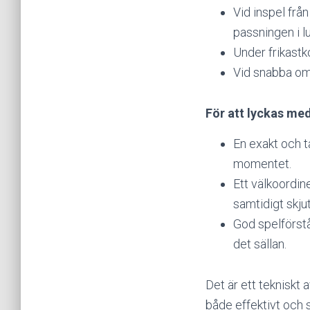
Vid inspel från
passningen i lu
Under frikastk
Vid snabba oms
För att lyckas me
En exakt och t
momentet.
Ett välkoordi
samtidigt skjut
God spelförstå
det sällan.
Det är ett tekniskt
både effektivt och s