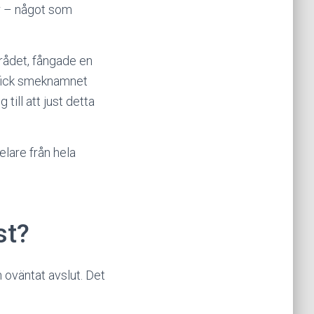
r – något som
mrådet, fångade en
 fick smeknamnet
till att just detta
pelare från hela
st?
oväntat avslut. Det