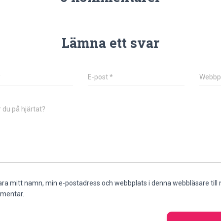
Lämna ett svar
*
E-post
*
Webbp
 du på hjärtat?
ra mitt namn, min e-postadress och webbplats i denna webbläsare till n
mentar.