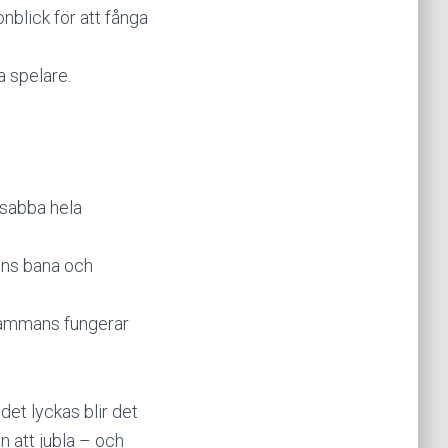
onblick för att fånga
a spelare.
 sabba hela
ens bana och
lsammans fungerar
et lyckas blir det
n att jubla – och