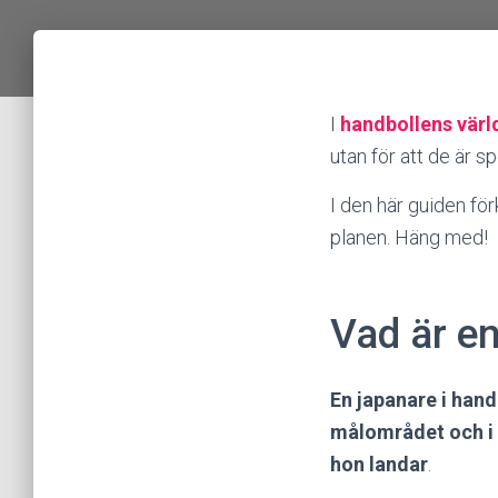
I
handbollens värl
utan för att de är s
I den här guiden för
planen. Häng med!
Vad är en
En japanare i hand
målområdet och i l
hon landar
.