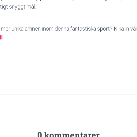
ktigt snyggt mål.
m mer unika ämnen inom denna fantastiska sport? Kika in vå
ll
.
0 kommentarer