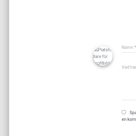
Namn
Vad har
Spa
en kom