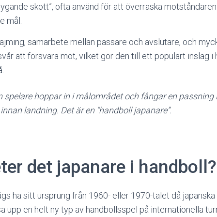
flygande skott”, ofta använd för att överraska motståndaren
e mål.
tajming, samarbete mellan passare och avslutare, och myck
år att försvara mot, vilket gör den till ett populärt inslag i
å.
En spelare hoppar in i målområdet och fångar en passning i
innan landning. Det är en ”handboll japanare”.
ter det japanare i handboll?
s ha sitt ursprung från 1960- eller 1970-talet då japanska
a upp en helt ny typ av handbollsspel på internationella tur