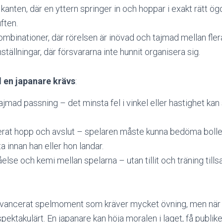
 kanten, där en yttern springer in och hoppar i exakt rätt ög
ften.
ombinationer, där rörelsen är inövad och tajmad mellan fler
tällningar, där försvararna inte hunnit organisera sig.
d en japanare krävs
:
ajmad passning – det minsta fel i vinkel eller hastighet kan
nerat hopp och avslut – spelaren måste kunna bedöma boll
a innan han eller hon landar.
else och kemi mellan spelarna – utan tillit och träning til
 avancerat spelmoment som kräver mycket övning, men när d
pektakulärt. En japanare kan höja moralen i laget, få publike