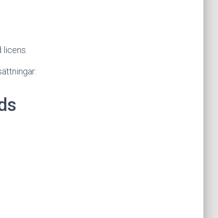
 licens.
ättningar:
ds