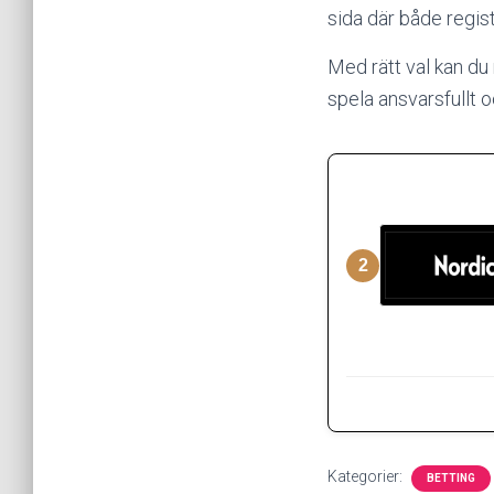
sida där både regist
Med rätt val kan du
spela ansvarsfullt 
2
Kategorier:
BETTING