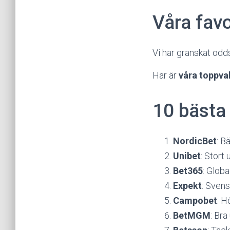
Våra favo
Vi har granskat odd
Här är
våra toppva
10 bästa
NordicBet
: B
Unibet
: Stort
Bet365
: Glob
Expekt
: Svens
Campobet
: H
BetMGM
: Bra