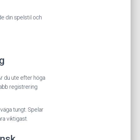
e din spelstil och
ig
r du ute efter höga
abb registrering
 väga tungt. Spelar
a viktigast.
ensk