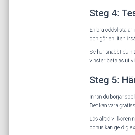
Steg 4: Te
En bra oddslista är
och gör en liten insä
Se hur snabbt du hit
vinster betalas ut v
Steg 5: Hä
Innan du börjar spe
Det kan vara gratis
Läs alltid villkoren
bonus kan ge dig ext