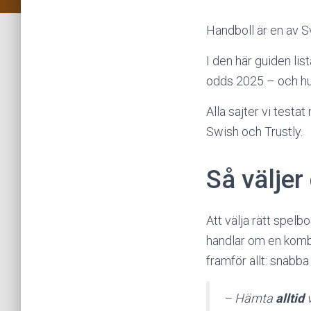
Handboll är en av 
I den här guiden list
odds 2025 – och hur 
Alla sajter vi test
Swish och Trustly.
Så väljer
Att välja rätt spel
handlar om en kombi
framför allt: snabba
– Hämta
alltid
v