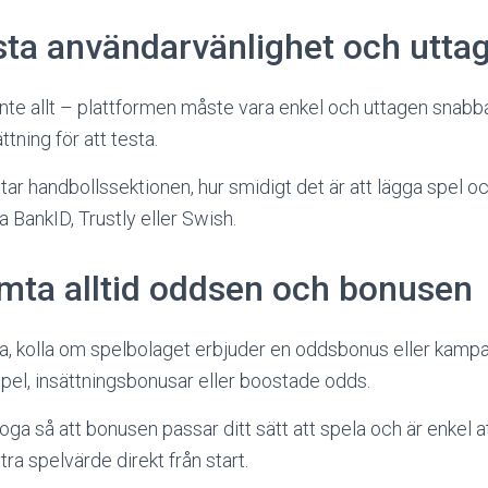
sta användarvänlighet och utta
 inte allt – plattformen måste vara enkel och uttagen snabb
ttning för att testa.
tar handbollssektionen, hur smidigt det är att lägga spel o
ia BankID, Trustly eller Swish.
mta alltid oddsen och bonusen
la, kolla om spelbolaget erbjuder en oddsbonus eller kampan
spel, insättningsbonusar eller boostade odds.
 noga så att bonusen passar ditt sätt att spela och är enkel 
ra spelvärde direkt från start.