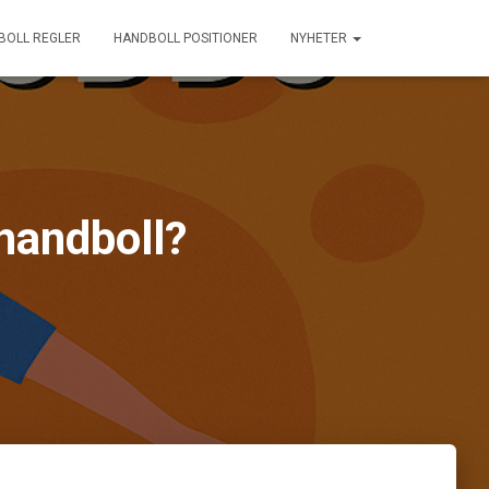
BOLL REGLER
HANDBOLL POSITIONER
NYHETER
 handboll?