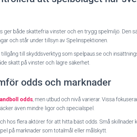
 ger både skattefria vinster och en trygg spelmiljö. Den sä
agar och står under tillsyn av Spelinspektionen.
tillgång till skyddsverktyg som spelpaus.se och insättning
åde skatt på vinster och lägre säkerhet.
ämför odds och marknader
andboll odds
, men utbud och nivå varierar. Vissa fokusera
äcker även mindre ligor och specialspel.
hos flera aktörer för att hitta bäst odds. Små skillnader 
d spel på marknader som totalmål eller målskytt.