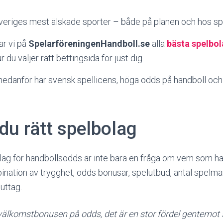
Sveriges mest älskade sporter – både på planen och hos sp
ar vi på
SpelarföreningenHandboll.se
alla
bästa spelbo
du väljer rätt bettingsida för just dig.
at nedanför har svensk spellicens, höga odds på handboll och
 du rätt spelbolag
bolag för handbollsodds är inte bara en fråga om vem som h
nation av trygghet, odds bonusar, spelutbud, antal spelm
 uttag.
älkomstbonusen på odds, det är en stor fördel gentemot 