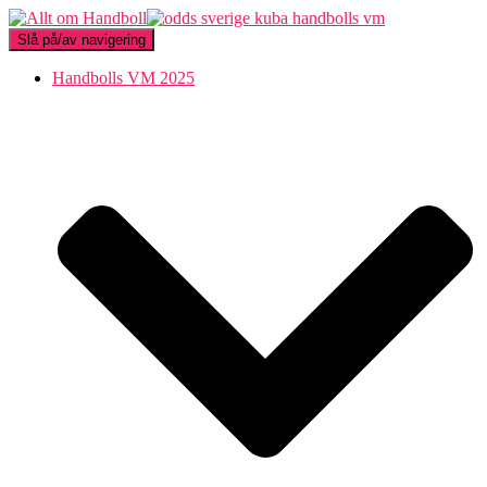
Slå på/av navigering
Handbolls VM 2025