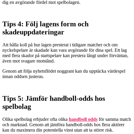
dig en avgörande fördel mot spelbolagen.
Tips 4: Följ lagens form och
skadeuppdateringar
Att hålla koll på hur lagen presterat i tidigare matcher och om
nyckelspelare är skadade kan vara avgörande för dina spel. Ett lag
med flera skador på startspelare kan prestera långt under förväntan,
även mot svagare motstånd.
Genom att följa nyhetsflödet noggrant kan du upptäcka värdespel
innan oddsen justeras.
Tips 5: Jämför handboll-odds hos
spelbolag
Olika spelbolag erbjuder ofta olika
handboll odds
för samma match
och marknad. Genom att jämföra handboll-odds hos flera aktörer
kan du maximera din potentiella vinst utan att ta större risk.