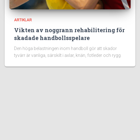
ARTIKLAR
Vikten av noggrann rehabilitering för
skadade handbollsspelare
Den höga belastningen inom handboll gör att skador
tyvärr är vanliga, särskilt i axlar, knän, fotleder och rygg.
Populära sidor:
100 Fakta om Handboll
Handbollsregler
Beachhandboll
Blått kort i Handboll