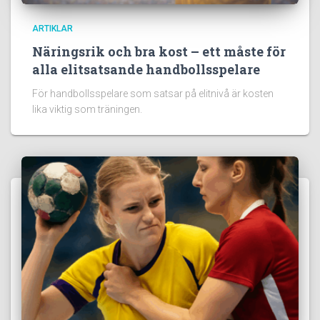
ARTIKLAR
Näringsrik och bra kost – ett måste för
alla elitsatsande handbollsspelare
För handbollsspelare som satsar på elitnivå är kosten
lika viktig som träningen.