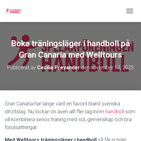
S
L
Å
P
Å
Boka träningsläger i handboll på
/
A
Gran Canaria med Welltours
V
N
Publicerat av
Cecilia Prevander
den
november 13, 2025
A
V
I
G
E
R
Gran Canaria har länge varit en favorit bland svenska
I
idrottslag. Nu lockar ön även allt fler lag inom
handboll
som
N
G
vill kombinera seriös träning med sol, gemenskap och bra
förutsättningar.
Med Welltours träningsläger i handboll
så får ni hjälp