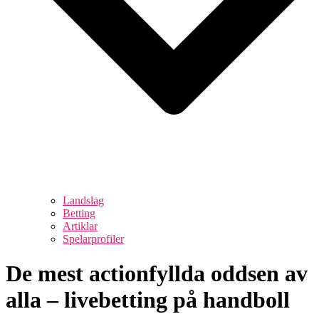
Landslag
Betting
Artiklar
Spelarprofiler
De mest actionfyllda oddsen av
alla – livebetting på handboll