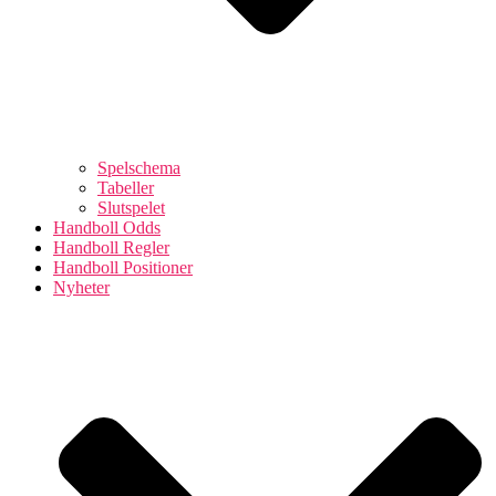
Spelschema
Tabeller
Slutspelet
Handboll Odds
Handboll Regler
Handboll Positioner
Nyheter