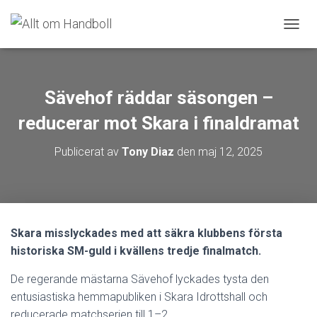
S
L
Å
P
Å
Sävehof räddar säsongen –
/
A
reducerar mot Skara i finaldramat
V
N
Publicerat av
Tony Diaz
den
maj 12, 2025
A
V
I
G
E
R
Skara misslyckades med att säkra klubbens första
I
historiska SM-guld i kvällens tredje finalmatch.
N
G
De regerande mästarna Sävehof lyckades tysta den
entusiastiska hemmapubliken i Skara Idrottshall och
reducerade matchserien till 1–2.