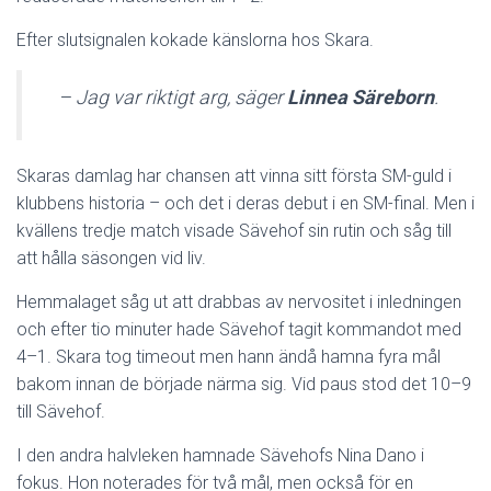
Efter slutsignalen kokade känslorna hos Skara.
– Jag var riktigt arg, säger
Linnea Säreborn
.
Skaras damlag har chansen att vinna sitt första SM-guld i
klubbens historia – och det i deras debut i en SM-final. Men i
kvällens tredje match visade Sävehof sin rutin och såg till
att hålla säsongen vid liv.
Hemmalaget såg ut att drabbas av nervositet i inledningen
och efter tio minuter hade Sävehof tagit kommandot med
4–1. Skara tog timeout men hann ändå hamna fyra mål
bakom innan de började närma sig. Vid paus stod det 10–9
till Sävehof.
I den andra halvleken hamnade Sävehofs Nina Dano i
fokus. Hon noterades för två mål, men också för en