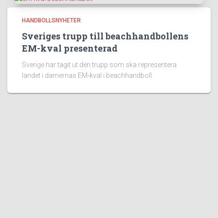
HANDBOLLSNYHETER
Sveriges trupp till beachhandbollens
EM-kval presenterad
Sverige har tagit ut den trupp som ska representera
landet i damernas EM-kval i beachhandboll.
Populära sidor:
100 Fakta om Handboll
Handbollsregler
Beachhandboll
Blått kort i Handboll
Rött kort i Handboll