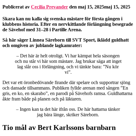
Publicerat av
Cecilia Prevander
den
maj 15, 2025
maj 15, 2025
Skara kan nu kalla sig svenska mästare för första gången i
klubbens historia. Efter en nervkittlande förlängning besegrade
de Sävehof med 31–28 i Partille Arena.
Så här säger Linnea Säreborn till SVT Sport, iklädd guldhatt
och omgiven av jublande lagkamrater:
– Det här är helt otroligt. Vi har kämpat hela säsongen
och nu står vi här som mästare. Jag brukar säga att inget
lag slår oss i förlängning, och vi tänkte bara: ”Nu kör
vi”.
Det var ett öronbedövande firande där spelare och supportrar sjöng
och dansade tillsammans. Publiken fyllde arenan med sången ”En
gris, en ko, en skarabo”, en parodi på Sävehofs ramsa. Guldhattarna
åkte fram både på planen och på läktaren.
– Ingen kan ta det här ifrån oss. De här hattarna tänker
jag bära länge, skriker Säreborn.
Tio mål av Bert Karlssons barnbarn