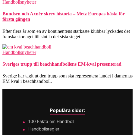
Handbollsnyheter
Bundsen och Axnér skrev historia – Metz Europas bästa för
första gången
Efter flera år som en av kontinentens starkaste klubbar lyckades det
franska storlaget till slut ta det sista steget.
Handbollsnyheter
Sveriges trupp till beachhandbollens EM-kval presenterad
Sverige har tagit ut den trupp som ska representera landet i damernas
EM-kval i beachhandboll.
Populära sidor:
100 Fakta om Handboll
Handbollsregler