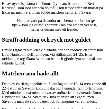
En av nyckelspelarna var Emma Gyltman, barnbarn till Bert
Karlsson, som stod för hela tio mål. Hon letade efter sin morfar på
läktaren, men 79-åringen följde matchen hemifrån i Skara.
– Han har varit på de andra matcherna och brukar ge
tips – som jag oftast ignorerar. Han tror att han vet bäst,
säger Gyltman med ett leende.
Straffräddning och ryck mot guldet
Emilie Firgaard blev en av hjältarna när hon räddade en straff från
Linn Hansson i förlängningen, vid ställningen 24–25. Efter
räddningen tog Skara över matchen och gjorde fyra raka mål som
säkrade guldet.
Matchen som hade allt
Det blev en riktig nagelbitare. Skara låg under 10–14 men vände till
22–19 innan Sävehof kom tillbaka och tvingade fram förlängning.
Med mindre än två minuter kvar av ordinarie tid kvitterade Emma
Gyltman till 24–24. Skara fick sista chansen att avgöra, men
Sävehofs målvakt stod i vägen och förlängning var ett faktum.