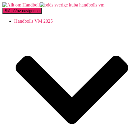
Slå på/av navigering
Handbolls VM 2025