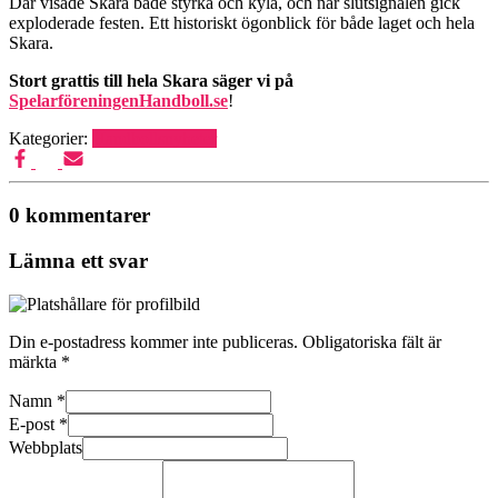
Där visade Skara både styrka och kyla, och när slutsignalen gick
exploderade festen. Ett historiskt ögonblick för både laget och hela
Skara.
Stort grattis till hela Skara säger vi på
SpelarföreningenHandboll.se
!
Kategorier:
Handbollsnyheter
0 kommentarer
Lämna ett svar
Din e-postadress kommer inte publiceras.
Obligatoriska fält är
märkta
*
Namn
*
E-post
*
Webbplats