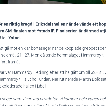
 en riktig bragd i Eriksdalshallen när de vände ett ho
ndra SM-finalen mot Ystads IF. Finalserien är därmed u
te i Ystad.
att gå mot en klar bortaseger när de kopplade greppet i de
 sex mål, 21–27. Men då tände hemmalaget Hammarby till 
 fart framåt.
r var Hammarby i ledning efter att ha gått om till 32–31. 
ammarby till slut höll undan. När rutinerade Martin Dolk 
xploderade hallen i jubel.
n seger som visar vad vi står för. Vi kämpar hela vägen och
igt stolt över laget, säger Martin Dolk i sändningen från H