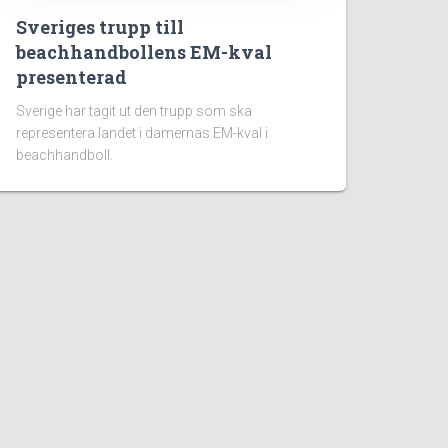
Sveriges trupp till
beachhandbollens EM-kval
presenterad
Sverige har tagit ut den trupp som ska
representera landet i damernas EM-kval i
beachhandboll.
är:
reningenHandboll.se
är en oberoende
ionssida och nyhetssajt för dig som älskar