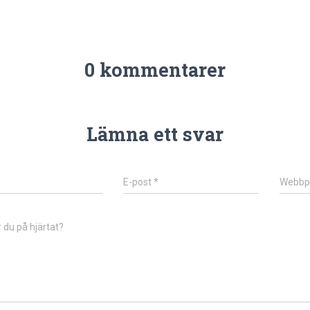
0 kommentarer
Lämna ett svar
*
E-post
*
Webbp
 du på hjärtat?