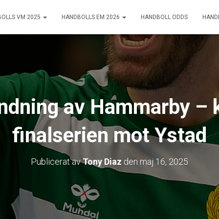
OLLS VM 2025
HANDBOLLS EM 2026
HANDBOLL ODDS
HAND
ndning av Hammarby – kv
finalserien mot Ystad
Publicerat av
Tony Diaz
den
maj 16, 2025