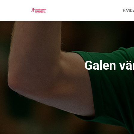
HANDB
Galen vä