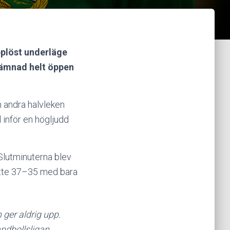
pplöst underläge
tjämnad helt öppen
n andra halvleken
inför en högljudd
Slutminuterna blev
satte 37–35 med bara
 ger aldrig upp.
andbollsligan.