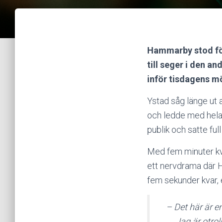
Hammarby stod för
till seger i den a
inför tisdagens mö
Ystad såg länge ut 
och ledde med hela
publik och satte full
Med fem minuter kva
ett nervdrama där H
fem sekunder kvar, e
– Det här är e
Jag är otrol