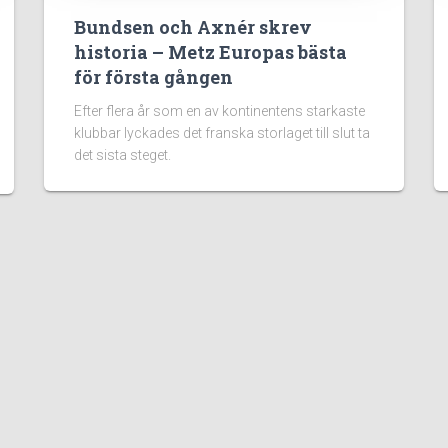
Bundsen och Axnér skrev
historia – Metz Europas bästa
för första gången
Efter flera år som en av kontinentens starkaste
klubbar lyckades det franska storlaget till slut ta
det sista steget.
Information:
Vilka vi 
Guider
Spelarfö
Nyheter
informat