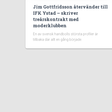
Jim Gottfridsson återvänder till
IFK Ystad – skriver
treårskontrakt med
moderklubben
En av svensk handbolls största profiler är
tillbaka där allt en gång började.
Populära sidor:
100 Fakta om Handboll
Handbollsregler