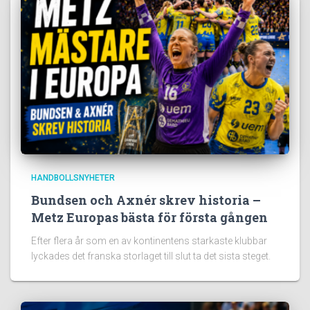
HANDBOLLSNYHETER
Bundsen och Axnér skrev historia –
Metz Europas bästa för första gången
Efter flera år som en av kontinentens starkaste klubbar
lyckades det franska storlaget till slut ta det sista steget.