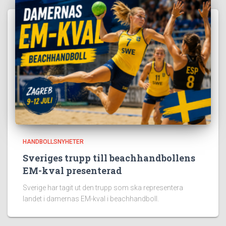
HANDBOLLSNYHETER
Sveriges trupp till beachhandbollens
EM-kval presenterad
Sverige har tagit ut den trupp som ska representera
landet i damernas EM-kval i beachhandboll.