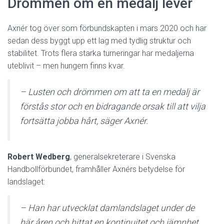
Drömmen om en medalj lever
Axnér tog över som förbundskapten i mars 2020 och har
sedan dess byggt upp ett lag med tydlig struktur och
stabilitet. Trots flera starka turneringar har medaljerna
uteblivit – men hungern finns kvar.
– Lusten och drömmen om att ta en medalj är
förstås stor och en bidragande orsak till att vilja
fortsätta jobba hårt, säger Axnér.
Robert Wedberg
, generalsekreterare i Svenska
Handbollförbundet, framhåller Axnérs betydelse för
landslaget:
– Han har utvecklat damlandslaget under de
här åren och hittat en kontinuitet och jämnhet