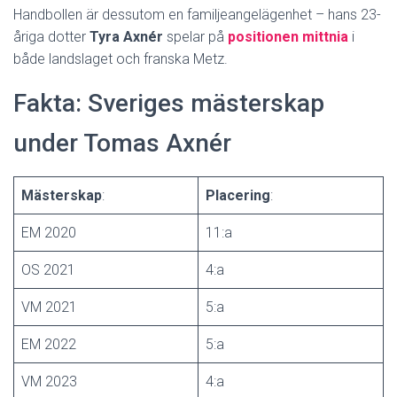
Handbollen är dessutom en familjeangelägenhet – hans 23-
åriga dotter
Tyra Axnér
spelar på
positionen mittnia
i
både landslaget och franska Metz.
Fakta: Sveriges mästerskap
under Tomas Axnér
Mästerskap
:
Placering
:
EM 2020
11:a
OS 2021
4:a
VM 2021
5:a
EM 2022
5:a
VM 2023
4:a