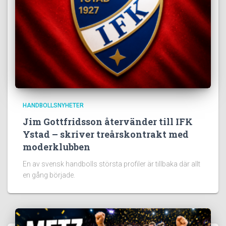
HANDBOLLSNYHETER
Jim Gottfridsson återvänder till IFK
Ystad – skriver treårskontrakt med
moderklubben
En av svensk handbolls största profiler är tillbaka där allt
en gång började.