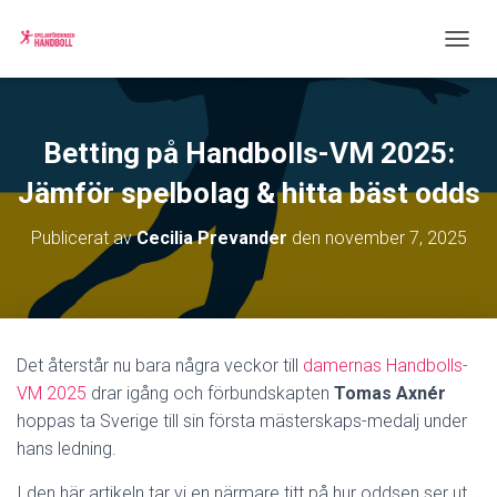
S
L
Å
P
Å
Betting på Handbolls-VM 2025:
/
A
Jämför spelbolag & hitta bäst odds
V
N
Publicerat av
Cecilia Prevander
den
november 7, 2025
A
V
I
G
E
R
Det återstår nu bara några veckor till
damernas Handbolls-
I
VM 2025
drar igång och förbundskapten
Tomas Axnér
N
G
hoppas ta Sverige till sin första mästerskaps-medalj under
hans ledning.
I den här artikeln tar vi en närmare titt på hur oddsen ser ut