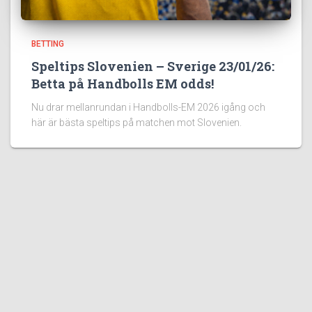
BETTING
Speltips Slovenien – Sverige 23/01/26:
Betta på Handbolls EM odds!
Nu drar mellanrundan i Handbolls-EM 2026 igång och
här är bästa speltips på matchen mot Slovenien.
Populära sidor:
100 Fakta om Handboll
Handbollsregler
Beachhandboll
Blått kort i Handboll