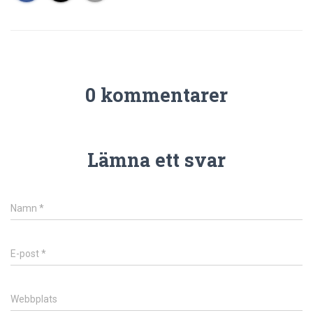
0 kommentarer
Lämna ett svar
Namn
*
E-post
*
Webbplats