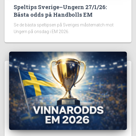
Speltips Sverige–Ungern 27/1/26:
Bästa odds på Handbolls EM
Se de bästa speltipsen på Sveriges måstematch mot
Ungern på onsdag i EM 2026.