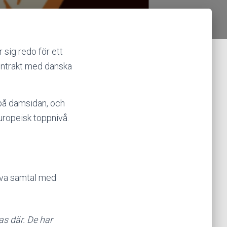
 sig redo för ett
kontrakt med danska
 på damsidan, och
uropeisk toppnivå.
tiva samtal med
as där. De har