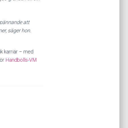
spännande att
ner, säger hon.
ik karriär – med
för
Handbolls-VM