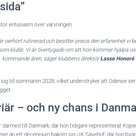
sida”
tor entusiasm över värvningen.
 oerhört rutinerad och besitter precis den erfarenhet vi b
som klubb. Vi är övertygade om att hon kommer hjälpa os
kommande åren, säger klubbens direktör
Lasse Honoré
.
 sig till sommaren 2028, vilket understryker att Odense s
ygget.
riär – och ny chans i Danma
 därmed till Danmark, där hon tidigare representerat Kö
mer än ett decennium bakom sig i IK Sävehof, där hon byggd