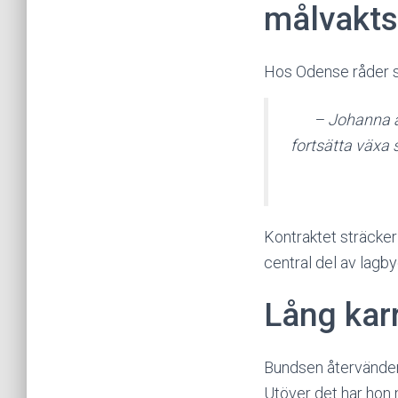
målvakts
Hos Odense råder s
– Johanna är
fortsätta växa 
Kontraktet sträcker
central del av lagb
Lång kar
Bundsen återvänder
Utöver det har hon 