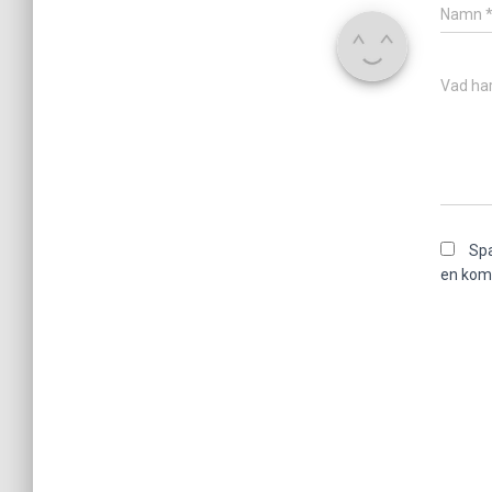
Namn
Vad har
Spa
en kom