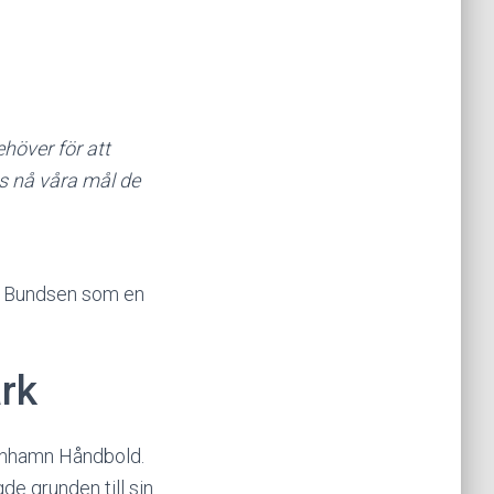
ehöver för att
s nå våra mål de
er Bundsen som en
rk
penhamn Håndbold.
e grunden till sin