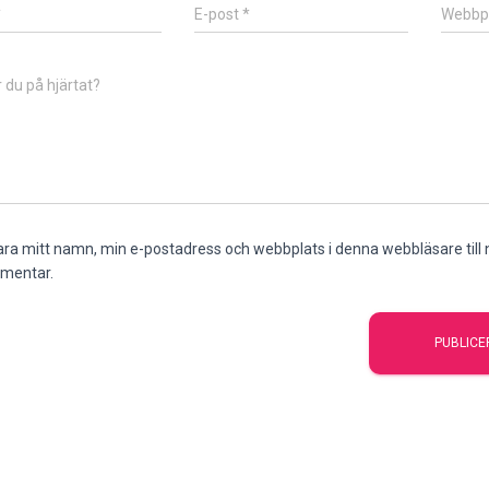
*
E-post
*
Webbp
 du på hjärtat?
ra mitt namn, min e-postadress och webbplats i denna webbläsare till n
mentar.