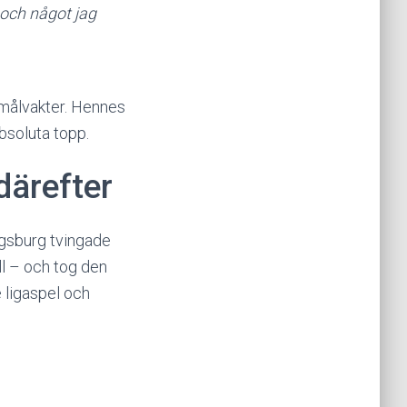
 och något jag
 målvakter. Hennes
absoluta topp.
därefter
igsburg tvingade
ll – och tog den
e ligaspel och