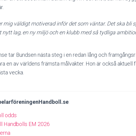
r.
 mig väldigt motiverad inför det som väntar. Det ska bli 
t nytt lag, en ny miljö och en klubb med så tydliga ambitio
ense tar Bundsen nästa steg i en redan lång och framgångsr
ara en av världens främsta målvakter. Hon är också aktuell 
ästa vecka.
pelarföreningenHandboll.se
:
ll odds
ll Handbolls EM 2026
erna