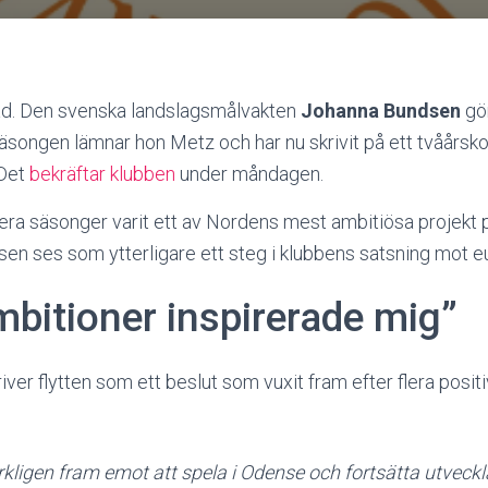
d. Den svenska landslagsmålvakten
Johanna Bundsen
gör
 säsongen lämnar hon Metz och har nu skrivit på ett tvåårs
 Det
bekräftar klubben
under måndagen.
era säsonger varit ett av Nordens mest ambitiösa projekt
en ses som ytterligare ett steg i klubbens satsning mot e
mbitioner inspirerade mig”
iver flytten som ett beslut som vuxit fram efter flera posi
rkligen fram emot att spela i Odense och fortsätta utveckl