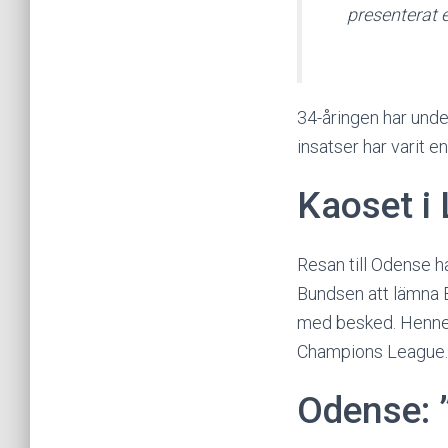
presenterat 
34-åringen har und
insatser har varit e
Kaoset i
Resan till Odense h
Bundsen att lämna Bu
med besked. Hennes 
Champions League.
Odense: ”