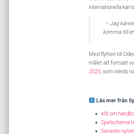
internationella karriä
– Jag känner
komma till et
Med flytten till Od
målet att fortsatt v
2025
, som inleds n
Läs mer från S
Allt om handbo
Spelschema ti
Senaste nyhet