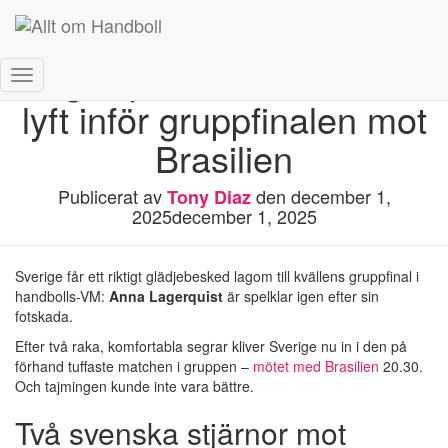
Lagerquist tillbaka – stort
Slå
lyft inför gruppfinalen mot
på/av
navigering
Brasilien
Publicerat av
den
december 1,
Tony Diaz
2025
december 1, 2025
Sverige får ett riktigt glädjebesked lagom till kvällens gruppfinal i
handbolls-VM:
Anna Lagerquist
är spelklar igen efter sin
fotskada.
Efter två raka, komfortabla segrar kliver Sverige nu in i den på
förhand tuffaste matchen i gruppen –
mötet med Brasilien
20.30.
Och tajmingen kunde inte vara bättre.
Två svenska stjärnor mot