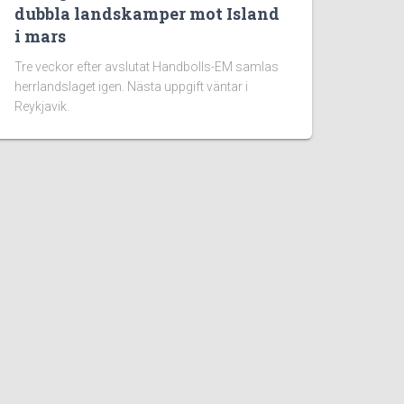
dubbla landskamper mot Island
i mars
Tre veckor efter avslutat Handbolls-EM samlas
herrlandslaget igen. Nästa uppgift väntar i
Reykjavik.
är:
reningenHandboll.se
är en oberoende
ionssida och nyhetssajt för dig som älskar
– eller vill börja göra det. Vi främjar
och engagemang genom guider, regler