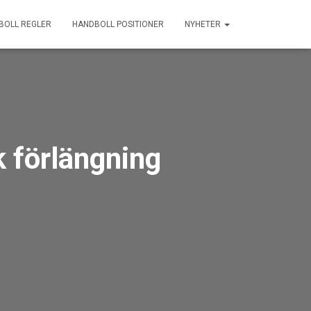
BOLL REGLER
HANDBOLL POSITIONER
NYHETER
k förlängning