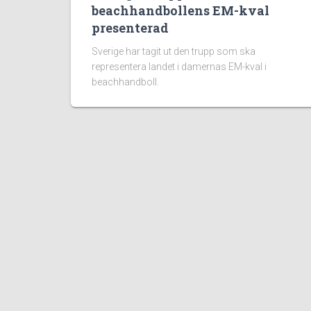
beachhandbollens EM-kval
presenterad
Sverige har tagit ut den trupp som ska
representera landet i damernas EM-kval i
beachhandboll.
Populära sidor:
100 Fakta om Handboll
Handbollsregler
Beachhandboll
Blått kort i Handboll