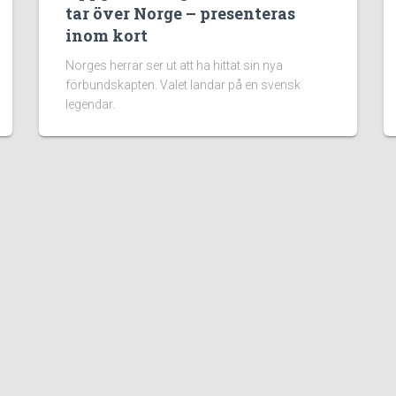
tar över Norge – presenteras
inom kort
Norges herrar ser ut att ha hittat sin nya
förbundskapten. Valet landar på en svensk
legendar.
Information:
Vilka vi 
Guider
Spelarfö
Nyheter
informat
handboll 
Om oss
kunskap 
Cookies