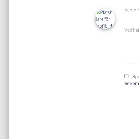
Namn
Vad har
Spa
en kom