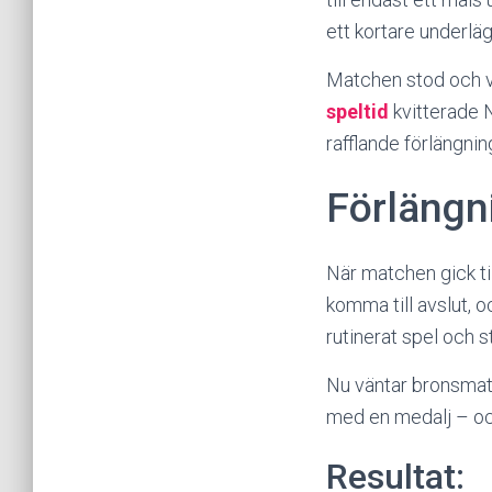
ett kortare underläg
Matchen stod och vä
speltid
kvitterade N
rafflande förlängnin
Förlängn
När matchen gick ti
komma till avslut, 
rutinerat spel och s
Nu väntar bronsmatc
med en medalj – oc
Resultat: