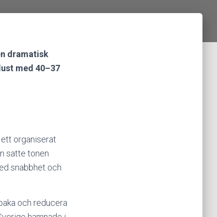
 en dramatisk
örlust med 40–37
 ett organiserat
n satte tonen
 med snabbhet och
lbaka och reducera
 Sverige hamnade i