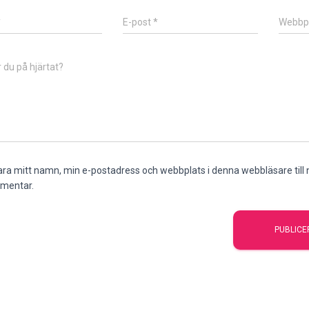
*
E-post
*
Webbp
 du på hjärtat?
ra mitt namn, min e-postadress och webbplats i denna webbläsare till n
mentar.