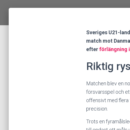
Sveriges U21-lands
match mot Danmark,
efter
förlängning 
Riktig ry
Matchen blev en nor
försvarsspel och e
offensivt med flera
precision.
Trots en fyramålsle
till endast ett mål