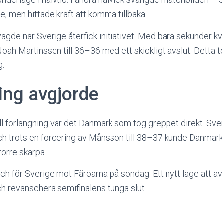
e, men hittade kraft att komma tillbaka.
gde när Sverige återfick initiativet. Med bara sekunder k
oah Martinsson till 36–36 med ett skickligt avslut. Detta t
g.
ing avgjorde
ll förlängning var det Danmark som tog greppet direkt. Sver
och trots en forcering av Månsson till 38–37 kunde Danmar
törre skärpa.
h för Sverige mot Färöarna på söndag. Ett nytt läge att av
h revanschera semifinalens tunga slut.