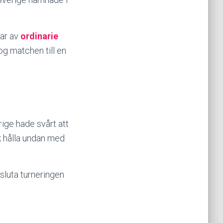
var av
ordinarie
og matchen till en
ige hade svårt att
k hålla undan med
sluta turneringen