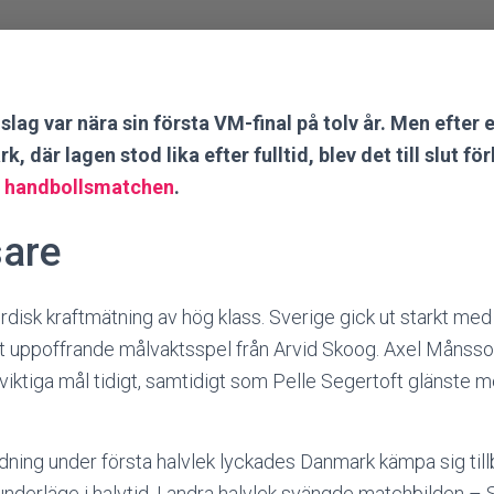
lag var nära sin första VM-final på tolv år. Men efter
 där lagen stod lika efter fulltid, blev det till slut f
i handbollsmatchen
.
sare
disk kraftmätning av hög klass. Sverige gick ut starkt med
tt uppoffrande målvaktsspel från Arvid Skoog. Axel Månsso
 viktiga mål tidigt, samtidigt som Pelle Segertoft glänste
dning under första halvlek lyckades Danmark kämpa sig til
s underläge i halvtid. I andra halvlek svängde matchbilden –